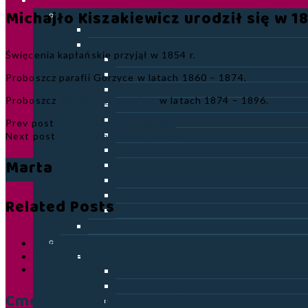
Michajło Kiszakiewicz urodził się w 18
Święcenia kapłańskie przyjął w 1854 r.
Proboszcz parafii Gorzyce w latach 1860 – 1874.
Proboszcz
parafii Piskorowice
w latach 1874 – 1896.
Prev post
Parafia Greckokatolicka
Next post
adm. Kornelij Saik *1866*
Marta
Related Posts
Galeria
Historia Parafii
Historia Wsi
Cmentarz Greckokatolicki