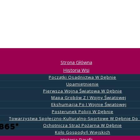
bno Nad Sa
… Дубно – 1945 – Dębno …
Strona Główna
Historia Wsi
Początki Osadnictwa W Dębnie
Upamiętnienie
Pierwsza Wojna Światowa W Dębnie
Mapa Grobów Z I Wojny Światowej
Ekshumacja Po I Wojnie Światowej
Posterunek Policji W Dębnie
Towarzystwa Społeczno-Kulturalno-Sportowe W Dębnie Do 
1865*
Ochotnicza Straż Pożarna W Dębnie
Koło Gospodyń Wiejskich
Historia Parafii