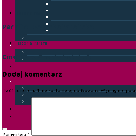
Historia Parafii
Parafia Rzymskokatolicka
Historia Parafii
Cmentarz Greckokatolicki
Dodaj komentarz
Twój adres email nie zostanie opublikowany.
Wymagane pola
Komentarz
*