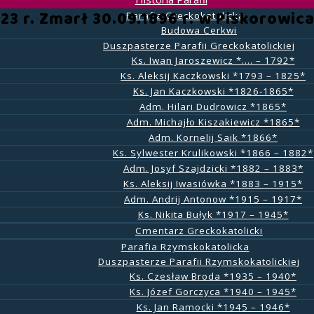
23 r. Zmarł 30.09.1896 r. w Piskorowic
Parafia Greckokatolicka
Budowa Cerkwi
Duszpasterze Parafii Greckokatolickiej
Ks. Iwan Jaroszewicz *…. – 1792*
Ks. Aleksij Kaczkowski *1793 – 1825*
Ks. Jan Kaczkowski *1826-1865*
Adm. Hilari Dudrowicz *1865*
Adm. Michajło Kiszakiewicz *1865*
Adm. Kornelij Saik *1866*
Ks. Sylwester Krulikowski *1866 – 1882*
Adm. Josyf Szajdzicki *1882 – 1883*
Ks. Aleksij Iwasiówka *1883 – 1915*
Adm. Andrij Antonow *1915 – 1917*
Ks. Nikita Bułyk *1917 – 1945*
Cmentarz Greckokatolicki
Parafia Rzymskokatolicka
Duszpasterze Parafii Rzymskokatolickiej
Ks. Czesław Broda *1935 – 1940*
Ks. Józef Gorczyca *1940 – 1945*
Ks. Jan Ramocki *1945 – 1946*