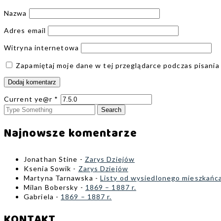
Nazwa
Adres email
Witryna internetowa
Zapamiętaj moje dane w tej przeglądarce podczas pisania
Current ye@r
*
Najnowsze komentarze
Jonathan Stine
-
Zarys Dziejów
Ksenia Sowik
-
Zarys Dziejów
Martyna Tarnawska
-
Listy od wysiedlonego mieszkańc
Milan Bobersky
-
1869 – 1887 r.
Gabriela
-
1869 – 1887 r.
KONTAKT